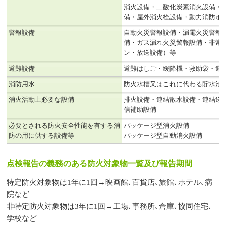
消火設備・二酸化炭素消火設備・
備・屋外消火栓設備・動力消防ポ
警報設備
自動火災警報設備・漏電火災警報
備・ガス漏れ火災警報設備・非常
ン・放送設備）等
避難設備
避難はしご・緩降機・救助袋・避
消防用水
防火水槽又はこれに代わる貯水池
消火活動上必要な設備
排火設備・連結散水設備・連結送
信補助設備
必要とされる防火安全性能を有する消
パッケージ型消火設備
防の用に供する設備等
パッケージ型自動消火設備
点検報告の義務のある防火対象物一覧及び報告期間
特定防火対象物は1年に1回→映画館､百貨店､旅館､ホテル､病
院など
非特定防火対象物は3年に1回→工場､事務所､倉庫､協同住宅､
学校など