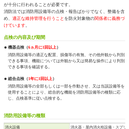
が十分に行われることが必要です。
消防法では消防用設備等の点検・報告ばかりでなく、整備を含
め、
適正な維持管理を行うこと
を防火対象物の
関係者に義務づ
けています
。
点検の内容及び期間
機器点検（
6ヵ月に1回以上
）
消防用設備等の適正な配置、損傷等の有無、その他外観から判別
できる事項、機能については外観から又は簡易な操作により判別
できる事項を確認する。
総合点検（
1年に1回以上
）
消防用設備等の全部もしくは一部を作動させ、又は当該設備等を
使用することにより、総合的な機能を消防用設備等の種類に応
じ、点検基準に従い点検する。
消防用設備等の種類
消火設備
消火器・屋内消火栓設備・スプリ