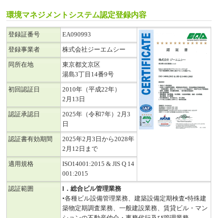
環境マネジメントシステム認定登録内容
登録証番号
EA090993
登録事業者
株式会社ジーエムシー
同所在地
東京都文京区
湯島3丁目14番9号
初回認証日
2010年（平成22年）
2月13日
認証承認日
2025年（令和7年）2月3
日
認証書有効期間
2025年2月3日から2028年
2月12日まで
適用規格
ISO14001:2015 & JIS Q 14
001:2015
認証範囲
l．総合ビル管理業務
•各種ビル設備管理業務、建築設備定期検査•特殊建
築物定期調査業務、一般建設業務、賃貸ビル・マン
ションの不動産仲介・事務代行及び管理業務